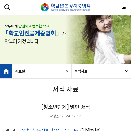
모두에게
안전하고 행복한 학교
「학교안전공제중앙회」
가
만들어 가겠습니다.
자료실
서식자료
서식 자료
[청소년단체] 명단 서식
작성일 : 2024-12-17
(1 Mbyte)
첨부파일
(붙임5) 청소년단체(정기) 명단서식.xlsx