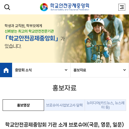
학생과 교직원, 학부모에게
신뢰받는 최고의 학교안전전문기관
「학교안전공제중앙회」
가
있습니다.
중앙회 소식
홍보자료
홍보자료
뉴미디어(카드뉴스, 뉴스레
홍보영상
브로슈어·사업보고서·달력
터 등)
학교안전공제중앙회 기관 소개 브로슈어(국문, 영문, 일문)