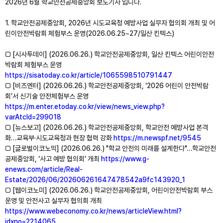
2026년 6월 학교안전공제중앙회 보도기사 입니다.
1. 학교안전공제중앙회, 2026년 시도교육청 예방사업 실무자 협의회 개최 및 어
린이안전박람회 체험부스 운영(2026.06.25~27/일산 킨텍스)
□ [시사투데이] (2026.06.26.) 학교안전공제중앙회, 일산 킨텍스 어린이안전
박람회 체험부스 운영
https://sisatoday.co.kr/article/1065598510791447
□ [비즈엔터] (2026.06.26.) 학교안전공제중앙회, ‘2026 어린이 안전박람
회’서 신기술 안전체험부스 운영
https://m.enter.etoday.co.kr/view/news_view.php?
varAtcId=299018
□ [뉴스보고] (2026.06.26.) 학교안전공제중앙회, 학교안전 예방사업 본격
화…교육부·시도교육청과 현장 협력 강화
https://m.newspf.net/9545
□ [글로벌이코노믹] (2026.06.26.) "학교 안전의 미래를 설계한다"…학교안전
공제중앙회, ‘사고 예방 협의회’ 개최
https://www.g-
enews.com/article/Real-
Estate/2026/06/202606261647478542a9fc143920_1
□ [웹이코노미] (2026.06.26.) 학교안전공제중앙회, 어린이안전박람회 부스
운영 및 안전사고 실무자 협의회 개최
https://www.webeconomy.co.kr/news/articleView.html?
idxno=2214065