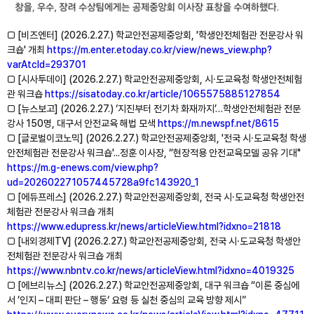
□ [비즈엔터] (2026.2.27.) 학교안전공제중앙회, '학생안전체험관 전문강사 워
크숍' 개최
https://m.enter.etoday.co.kr/view/news_view.php?
varAtcId=293701
□ [시사투데이] (2026.2.27.) 학교안전공제중앙회, 시⸱도교육청 학생안전체험
관 워크숍
https://sisatoday.co.kr/article/1065575885127854
□ [뉴스보고] (2026.2.27.) ‘지진부터 전기차 화재까지’…학생안전체험관 전문
강사 150명, 대구서 안전교육 해법 모색
https://m.newspf.net/8615
□ [글로벌이코노믹] (2026.2.27.) 학교안전공제중앙회, '전국 시⸱도교육청 학생
안전체험관 전문강사 워크숍'...정훈 이사장, “현장적용 안전교육모델 공유 기대"
https://m.g-enews.com/view.php?
ud=202602271057445728a9fc143920_1
□ [에듀프레스] (2026.2.27.) 학교안전공제중앙회, 전국 시⸱도교육청 학생안전
체험관 전문강사 워크숍 개최
https://www.edupress.kr/news/articleView.html?idxno=21818
□ [내외경제TV] (2026.2.27.) 학교안전공제중앙회, 전국 시⸱도교육청 학생안
전체험관 전문강사 워크숍 개최
https://www.nbntv.co.kr/news/articleView.html?idxno=4019325
□ [에브리뉴스] (2026.2.27.) 학교안전공제중앙회, 대구 워크숍 “이론 중심에
서 ’인지 – 대피 판단 – 행동‘ 요령 등 실천 중심의 교육 방향 제시”