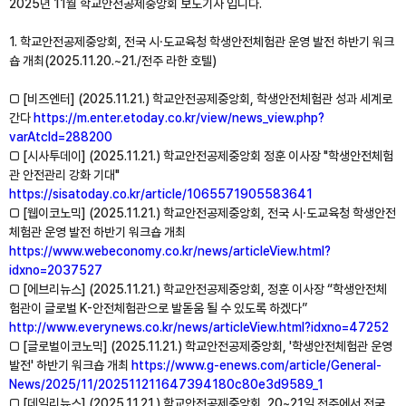
2025년 11월 학교안전공제중앙회 보도기사 입니다.
1. 학교안전공제중앙회, 전국 시⸱도교육청 학생안전체험관 운영 발전 하반기 워크
숍 개최(2025.11.20.~21./전주 라한 호텔)
□ [비즈엔터] (2025.11.21.) 학교안전공제중앙회, 학생안전체험관 성과 세계로
간다
https://m.enter.etoday.co.kr/view/news_view.php?
varAtcId=288200
□ [시사투데이] (2025.11.21.) 학교안전공제중앙회 정훈 이사장 "학생안전체험
관 안전관리 강화 기대"
https://sisatoday.co.kr/article/1065571905583641
□ [웹이코노믹] (2025.11.21.) 학교안전공제중앙회, 전국 시⸱도교육청 학생안전
체험관 운영 발전 하반기 워크숍 개최
https://www.webeconomy.co.kr/news/articleView.html?
idxno=2037527
□ [에브리뉴스] (2025.11.21.) 학교안전공제중앙회, 정훈 이사장 “학생안전체
험관이 글로벌 K-안전체험관으로 발돋움 될 수 있도록 하겠다”
http://www.everynews.co.kr/news/articleView.html?idxno=47252
□ [글로벌이코노믹] (2025.11.21.) 학교안전공제중앙회, '학생안전체험관 운영
발전' 하반기 워크숍 개최
https://www.g-enews.com/article/General-
News/2025/11/202511211647394180c80e3d9589_1
□ [데일리뉴스] (2025.11.21.) 학교안전공제중앙회, 20~21일 전주에서 전국