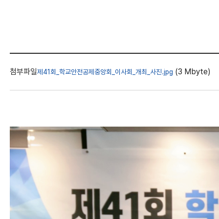
첨부파일
(3 Mbyte)
제41회_학교안전공제중앙회_이사회_개최_사진.jpg