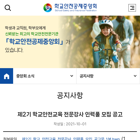
학생과 교직원, 학부모에게
신뢰받는 최고의 학교안전전문기관
「학교안전공제중앙회」
가
있습니다.
중앙회 소식
공지사항
공지사항
제2기 학교안전교육 전문강사 인력풀 모집 공고
작성일 : 2021-10-01
(1
첨부파일
제2기_학교_안전교육_전문강사_인력풀_모집_공고문_1부.hwp