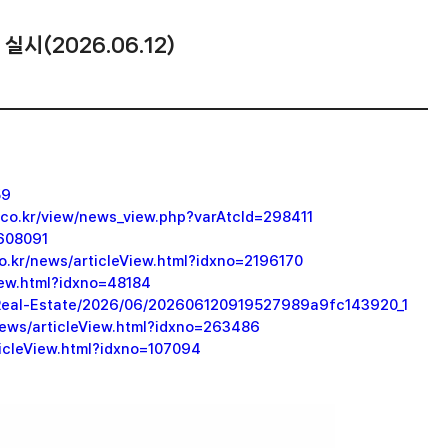
(2026.06.12)
59
y.co.kr/view/news_view.php?varAtcId=298411
3608091
.kr/news/articleView.html?idxno=2196170
iew.html?idxno=48184
/Real-Estate/2026/06/202606120919527989a9fc143920_1
news/articleView.html?idxno=263486
ticleView.html?idxno=107094