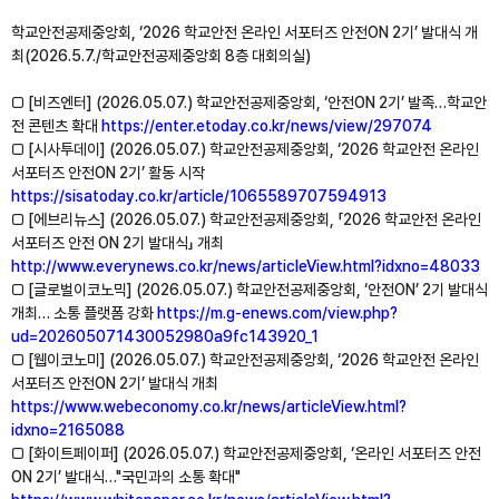
학교안전공제중앙회, ‘2026 학교안전 온라인 서포터즈 안전ON 2기’ 발대식 개
최(2026.5.7./학교안전공제중앙회 8층 대회의실)
□ [비즈엔터] (2026.05.07.) 학교안전공제중앙회, ‘안전ON 2기’ 발족…학교안
전 콘텐츠 확대
https://enter.etoday.co.kr/news/view/297074
□ [시사투데이] (2026.05.07.) 학교안전공제중앙회, ‘2026 학교안전 온라인
서포터즈 안전ON 2기’ 활동 시작
https://sisatoday.co.kr/article/1065589707594913
□ [에브리뉴스] (2026.05.07.) 학교안전공제중앙회, 「2026 학교안전 온라인
서포터즈 안전 ON 2기 발대식」 개최
http://www.everynews.co.kr/news/articleView.html?idxno=48033
□ [글로벌이코노믹] (2026.05.07.) 학교안전공제중앙회, ‘안전ON’ 2기 발대식
개최… 소통 플랫폼 강화
https://m.g-enews.com/view.php?
ud=202605071430052980a9fc143920_1
□ [웹이코노미] (2026.05.07.) 학교안전공제중앙회, ‘2026 학교안전 온라인
서포터즈 안전ON 2기’ 발대식 개최
https://www.webeconomy.co.kr/news/articleView.html?
idxno=2165088
□ [화이트페이퍼] (2026.05.07.) 학교안전공제중앙회, ‘온라인 서포터즈 안전
ON 2기’ 발대식…"국민과의 소통 확대"