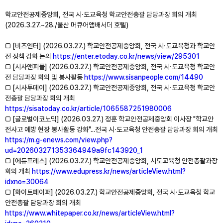
학교안전공제중앙회, 전국 시⸱도교육청 학교안전총괄 담당과장 회의 개최
(2026.3.27.~28./울산 머큐어앰배서더 호텔)
□ [비즈엔터] (2026.03.27.) 학교안전공제중앙회, 전국 시⸱도교육청과 학교안
전 정책 강화 논의
https://enter.etoday.co.kr/news/view/295301
□ [시사앤피플] (2026.03.27.) 학교안전공제중앙회, 전국 시⸱도교육청 학교안
전 담당과장 회의 및 봉사활동
https://www.sisanpeople.com/14490
□ [시사투데이] (2026.03.27.) 학교안전공제중앙회, 전국 시⸱도교육청 학교안
전총괄 담당과장 회의 개최
https://sisatoday.co.kr/article/1065587251980006
□ [글로벌이코노믹] (2026.03.27.) 정훈 학교안전공제중앙회 이사장 "학교안
전사고 예방 현장 봉사활동 강화"...전국 시⸱도교육청 안전총괄 담당과장 회의 개최
https://m.g-enews.com/view.php?
ud=202603271353364949a9fc143920_1
□ [에듀프레스] (2026.03.27.) 학교안전공제중앙회, 시도교육청 안전총괄과장
회의 개최
https://www.edupress.kr/news/articleView.html?
idxno=30064
□ [화이트페이퍼] (2026.03.27.) 학교안전공제중앙회, 전국 시⸱도교육청 학교
안전총괄 담당과장 회의 개최
https://www.whitepaper.co.kr/news/articleView.html?