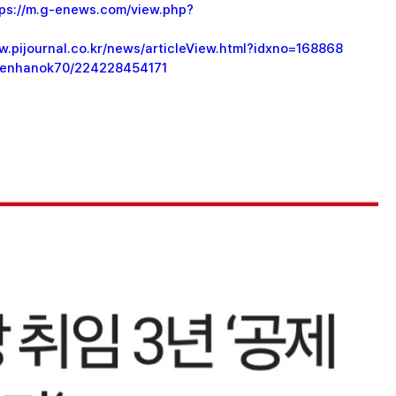
tps://m.g-enews.com/view.php?
w.pijournal.co.kr/news/articleView.html?idxno=168868
m/enhanok70/224228454171