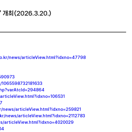
최(2026.3.20.)
o.kr/news/articleView.html?idxno=47798
=590973
cle/1065598732181633
.php?varAtcId=294864
/articleView.html?idxno=106531
87
r/news/articleView.html?idxno=259821
r/news/articleView.html?idxno=2112783
ws/articleView.html?idxno=4020029
04