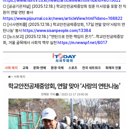
https://www.nbntv.co.kr/news/articleView.html?idxno=4015622
□ [공공기관저널] (2025.12.18.) 학교안전공제중앙회 정훈 이사장을 포함 전 직
원이 연말 연탄 봉사
https://www.pijournal.co.kr/news/articleView.html?idxno=168822
□ [시사엔피플] (2025.12.18.) 학교안전공제중앙회, 17일 연말 맞아‘사랑의 연
탄나눔’ 봉사
https://www.sisanpeople.com/13384
□ [뉴스보고] (2025.12.18.) “연탄으로 전한 책임의 온기”…학교안전공제중앙
회, 겨울 골목에서 사회적 책무 실천
https://m.newspf.net/8017