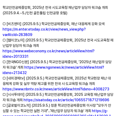
학교안전공제중앙회, 2025년 전국 시도교육청 재난업무 담당자 워크숍 개최
(2025.9.4.~5./인천 골든튤립 인천공항 호텔)
□ [비즈엔터] (2025.9.5.) 학교안전공제중앙회, 재난 대응체계 강화 모색
https://m.enter.etoday.co.kr/view/news_view.php?
varAtcId=283809
□ [웹이코노미] (2025.9.5.) 학교안전공제중앙회, 2025년 전국 시도교육청 재
난업무 담당자 워크숍 개최
https://www.webeconomy.co.kr/news/articleView.html?
idxno=2013331
□ [한국NGO신문] (2025.9.5.) 학교안전공제중앙회, '2025년 재난업무 담당
자 워크숍' 개최
https://www.ngonews.kr/news/articleView.html?
idxno=213432
□ [내외경제tv] (2025.9.5.) 학교안전공제중앙회, 2025년 학교현장 재난 대
응체계 강화 및 실무 역량 제고를 위한 전국 시·도교육청 워크숍 개최
https://www.nbntv.co.kr/news/articleView.html?idxno=4008273
□ [시사투데이] (2025.9.5.) 학교안전공제중앙회, 2025 교육청 재난업무 담당
자 워크숍 개최
https://sisatoday.co.kr/article/1065571871219696
□ [글로벌이코노믹] (2025.9.5.) 정훈 학교안전공제중앙회 이사장 "모두가 안
심할 수 있는 학교안전 실현 기대"...’재난업무 담당자 워크숍‘ 개최
https://g-