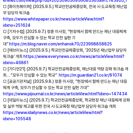
enews.com/view.php?ud=202509050956085365a9fc143920_1
□ [화이트페이퍼] (2025.9.5.) 학교안전공제중앙회, 전국 시·도교육청 재난업
무 담당자 워크숍
https://www.whitepaper.co.kr/news/articleView.html?
idxno=251624
□ [기자수첩] (2025.9.7.) 정훈 이사장, “현장에서 함께 만드는 재난 대응체계
구축, 모두가 안심할 수 있는 학교 안전 실현 기
대”
https://m.blog.naver.com/enhanok70/223998858825
□ [에브리뉴스] (2025.9.5.) 학교안전공제중앙회, ’2025년 재난업무 담당자
워크숍‘ 개최
https://www.everynews.co.kr/news/articleView.html?
idxno=46861
□ [가디언21] (2025.9.7.) 학교안전공제중앙회, 재난대응 역량 강화 워크숍 개
최… “모두가 안심할 수 있는 학교”
https://m.guardian21.co.kr/81074
□ [공공기관저널] (2025.9.8.) 정훈 이사장, “현장에서 함께 만드는 재난 대응
체계 구축, 모두가 안심할 수 있는 학교 안전 실현 기대”
https://www.pijournal.co.kr/news/articleView.html?idxno=147434
□ [데일리뉴스] (2025.9.7.) 학교안전공제중앙회, 학교현장 재난 대응체계 강화
및 실무 역량 제고를 위한 전국 시·도교육청 재난업무 담당자 워크숍 개최
https://www.idailynews.co.kr/news/articleView.html?
idxno=105548