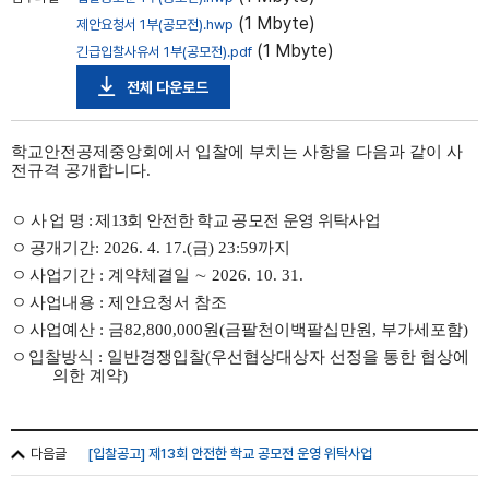
(1 Mbyte)
제안요청서 1부(공모전).hwp
(1 Mbyte)
긴급입찰사유서 1부(공모전).pdf
전체 다운로드
학교안전공제중앙회에서 입찰에 부치는 사항을 다음과 같이 사
전규격 공개합니다.
ㅇ
사 업 명
:
제
13
회 안전한 학교 공모전 운영 위탁사업
ㅇ
공개기간: 2026. 4. 17.(금) 23:59까지
ㅇ
사업기간
:
계약체결일
∼
2026. 10. 31.
ㅇ
사업내용
:
제안요청서 참조
ㅇ
사업예산
:
금
82,800,000
원
(
금팔천이백팔십만원
,
부가세포함
)
ㅇ
입찰방식
:
일반경쟁입찰(
우선협상대상자 선정을 통한 협상에
의한 계약)
다음글
[입찰공고] 제13회 안전한 학교 공모전 운영 위탁사업