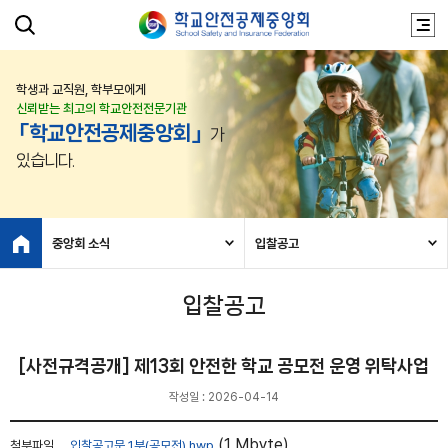
학생과 교직원, 학부모에게
신뢰받는 최고의 학교안전전문기관
「학교안전공제중앙회」
가
있습니다.
중앙회 소식
입찰공고
입찰공고
[사전규격공개] 제13회 안전한 학교 공모전 운영 위탁사업
작성일 : 2026-04-14
(1 Mbyte)
첨부파일
입찰공고문 1부(공모전).hwp