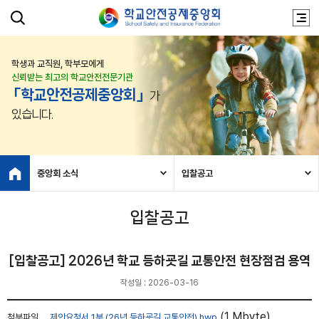
학생과 교직원, 학부모에게
신뢰받는 최고의 학교안전전문기관
「학교안전공제중앙회」
가
있습니다.
중앙회 소식
입찰공고
입찰공고
[입찰공고] 2026년 학교 등하굣길 교통안전 현장점검 용역
작성일 : 2026-03-16
(1 Mbyte)
첨부파일
제안요청서 1부 (26년 등하굣길 교통안전).hwp