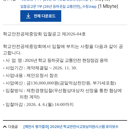
(1 Mbyte)
입찰공고문 1부 (26년 등하굣길 교통안전)_수정.hwp
전체 다운로드
학교안전공제중앙회 입찰공고 제2026-04호
학교안전공제중앙회에서 입찰에 부치는 사항을 다음과 같이 공
고합니다.
◦
사 업 명
:
2026년 학교 등하굣길 교통안전 현장점검 용역
◦
사업기간
: 계약체결일 ~ 2026. 11. 30.
◦
사업내용
:
제안요청서 참조
◦
사업예산
:
금130,000
,000
원
(
금일억삼천만원
,
부가세포함
)
◦
입찰방식
:
제한경쟁입찰(
우선협상대상자 선정을 통한 협상에
의한 계약)
◦
입찰마감
: 2026. 4. 6.(월
) 16:00
까지
다음글
[제안서 평가결과] 2026년 학교안전사고보상지원시스템 유지보수