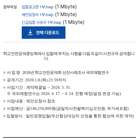
(1 Mbyte)
첨부파일
입찰공고문 1부.hwp
(1 Mbyte)
제안요청서 1부.hwp
(1 Mbyte)
긴급입찰 사유서 1부.hwp
전체 다운로드
학교안전공제중앙회에서 입찰에 부치는 사항을 다음과 같이 사전규격 공개합니
다.
○
사 업 명
: 2026
년 학교안전공제회 선진사례조사 국외체험연수
○
공개기간: 2026.1.8.(목) 23:59까지
○
사업기간
:
계약체결일
∼
2026. 5. 31.
※ 국외체험연수는
2026. 4. 17.
~ 4. 24. 진행 예정
(일정 변경 가능
)
○
사업내용
:
제안요청서 참조
○
사업예산
:
금148
,250,000
원
(
금일억사천팔백이십오만원
,
부가세포함
)
○
입찰방식
:
일반경쟁입찰(
우선협상대상자 선정을 통한 협상에 의한 계약)